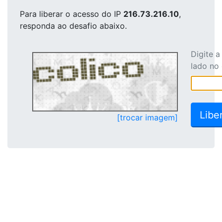
Para liberar o acesso
do IP
216.73.216.10
,
responda ao desafio abaixo.
Digite 
lado no
[trocar imagem]