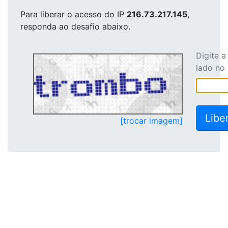
Para liberar o acesso
do IP
216.73.217.145
,
responda ao desafio abaixo.
Digite 
lado no
[trocar imagem]