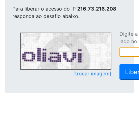
Para liberar o acesso
do IP
216.73.216.208
,
responda ao desafio abaixo.
Digite 
lado no
[trocar imagem]