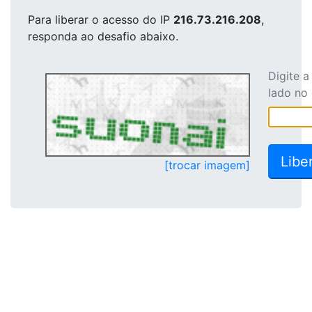
Para liberar o acesso
do IP
216.73.216.208
,
responda ao desafio abaixo.
Digite 
lado no
[trocar imagem]