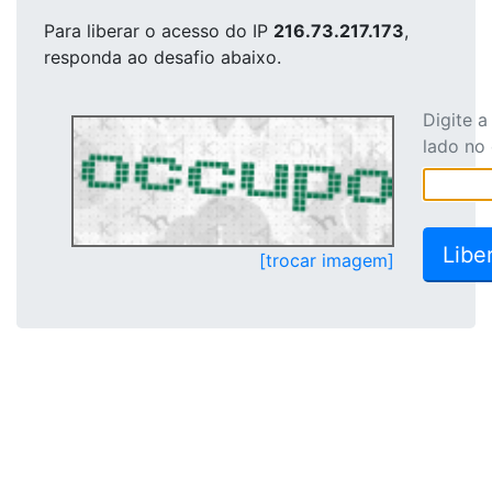
Para liberar o acesso
do IP
216.73.217.173
,
responda ao desafio abaixo.
Digite 
lado no
[trocar imagem]